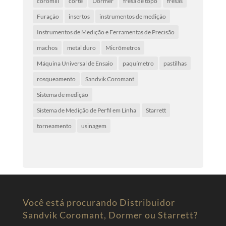
coromill
corte
Dormer
fresa de topo
fresas
Furação
insertos
instrumentos de medição
Instrumentos de Medição e Ferramentas de Precisão
machos
metal duro
Micrômetros
Máquina Universal de Ensaio
paquímetro
pastilhas
rosqueamento
Sandvik Coromant
Sistema de medição
Sistema de Medição de Perfil em Linha
Starrett
torneamento
usinagem
Você está procurando Distribuidor
Sandvik Coromant, Dormer ou Starrett?