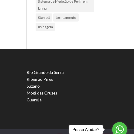
Sistema de Medição de Perfil em
Linha
Starrett
torneamento
usinagem
Rio Grande da Serra
Ribeirão Pires
Suzano
Mogi das Cruzes
Guarujá
Posso Ajudar?