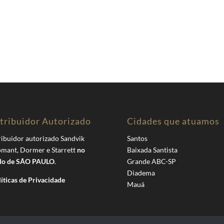
tribuidor Autorizado
Cidades que atuamos
ribuidor autorizado Sandvik
Santos
mant, Dormer e Starrett
no
Baixada Santista
do de SÃO PAULO
.
Grande ABC-SP
Diadema
líticas de Privacidade
Mauá