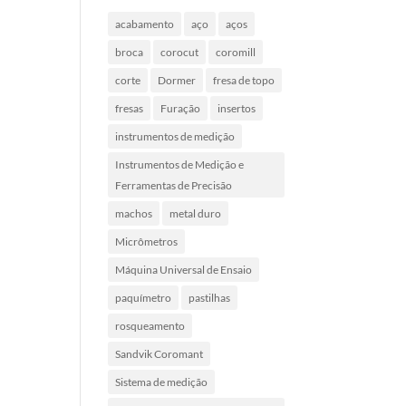
acabamento
aço
aços
broca
corocut
coromill
corte
Dormer
fresa de topo
fresas
Furação
insertos
instrumentos de medição
Instrumentos de Medição e
Ferramentas de Precisão
machos
metal duro
Micrômetros
Máquina Universal de Ensaio
paquímetro
pastilhas
rosqueamento
Sandvik Coromant
Sistema de medição