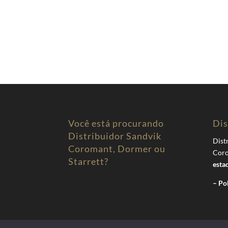
Você está procurando
Dis
Distribuidor Sandvik
Dist
Coromant, Dormer ou
Coro
Starrett?
esta
– Po