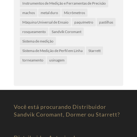
Instrumentos de Medição e Ferramentas de Precisão
machos
metal duro
Micrômetros
Máquina Universal de Ensaio
paquímetro
pastilhas
rosqueamento
Sandvik Coromant
Sistema de medição
Sistema de Medição de Perfil em Linha
Starrett
torneamento
usinagem
Você está procurando Distribuidor
Sandvik Coromant, Dormer ou Starrett?