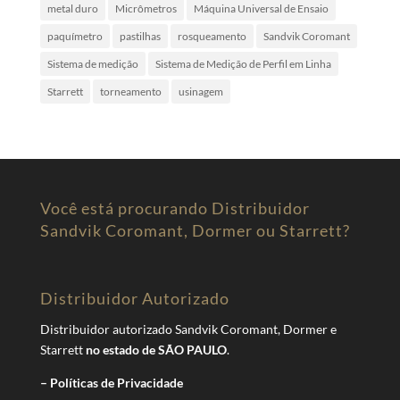
metal duro
Micrômetros
Máquina Universal de Ensaio
paquímetro
pastilhas
rosqueamento
Sandvik Coromant
Sistema de medição
Sistema de Medição de Perfil em Linha
Starrett
torneamento
usinagem
Você está procurando Distribuidor
Sandvik Coromant, Dormer ou Starrett?
Distribuidor Autorizado
Distribuidor autorizado Sandvik Coromant, Dormer e
Starrett
no estado de SÃO PAULO
.
– Políticas de Privacidade