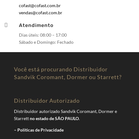
cofast@cofast.com.br
vendas@cofast.com.br

Atendimento
Dias úteis: 08:00 – 17:00
Sábado e Domingo: Fechado
Você está procurando Distribuidor
Sandvik Coromant, Dormer ou Starrett?
Distribuidor Autorizado
Distribuidor autorizado Sandvik Coromant, Dormer e
Starrett
no estado de SÃO PAULO
.
– Políticas de Privacidade