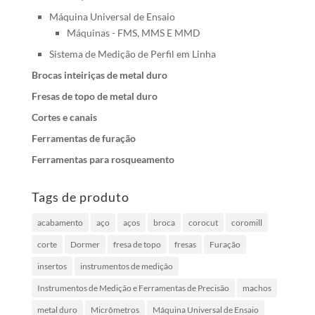
Máquina Universal de Ensaio
Máquinas - FMS, MMS E MMD
Sistema de Medição de Perfil em Linha
Brocas inteiriças de metal duro
Fresas de topo de metal duro
Cortes e canais
Ferramentas de furação
Ferramentas para rosqueamento
Tags de produto
acabamento
aço
aços
broca
corocut
coromill
corte
Dormer
fresa de topo
fresas
Furação
insertos
instrumentos de medição
Instrumentos de Medição e Ferramentas de Precisão
machos
metal duro
Micrômetros
Máquina Universal de Ensaio