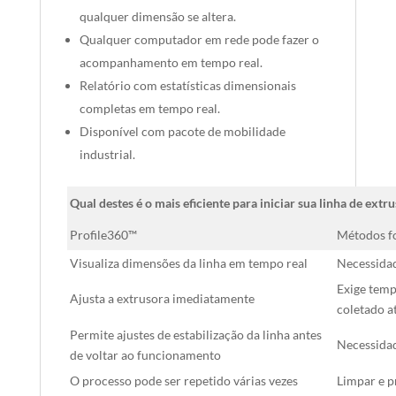
qualquer dimensão se altera.
Qualquer computador em rede pode fazer o
acompanhamento em tempo real.
Relatório com estatísticas dimensionais
completas em tempo real.
Disponível com pacote de mobilidade
industrial.
Qual destes é o mais eficiente para iniciar sua linha de extr
Profile360™
Métodos fo
Visualiza dimensões da linha em tempo real
Necessidad
Exige temp
Ajusta a extrusora imediatamente
coletado a
Permite ajustes de estabilização da linha antes
Necessidad
de voltar ao funcionamento
O processo pode ser repetido várias vezes
Limpar e p