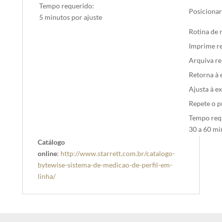
Tempo requerido:
Posicionar
5 minutos por ajuste
Rotina de
Imprime re
Arquiva re
Retorna à 
Ajusta à e
Repete o p
Tempo req
30 a 60 mi
Catálogo
online
:
http://www.starrett.com.br/catalogo-
bytewise-sistema-de-medicao-de-perfil-em-
linha/